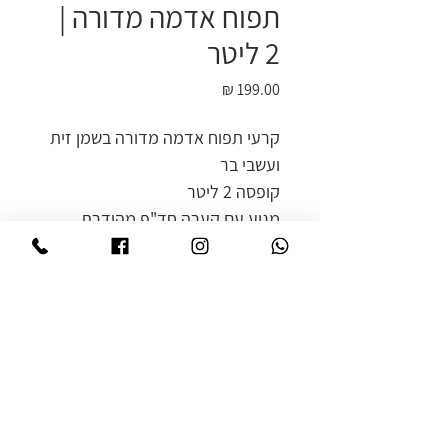
תפוח אדמה מדורה |
2 ליטר
מחיר
קרעי תפוח אדמה מדורה בשמן זית
ועשבי בר
קופסה 2 ליטר
מגיע עם קערה חד"פ מהודרת
טלפון
036319316
contact@aloncohen.co.il
משה שוולב 7 פתח תקווה
בהשגחת הרבנות פתח תקווה
© 2023 כל הזכויות שמורות לאלון כהן קייטרינג ומגשי אירוח בע"מ