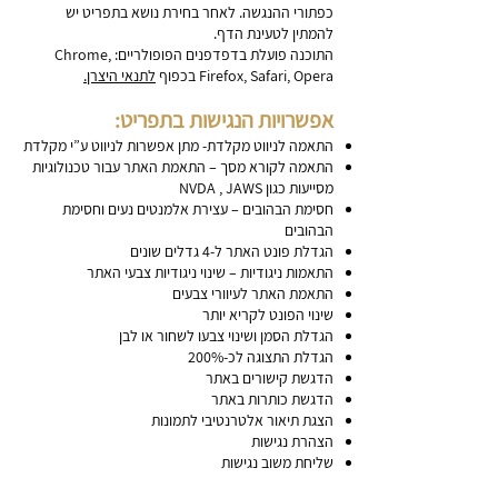
כפתורי ההנגשה. לאחר בחירת נושא בתפריט יש
להמתין לטעינת הדף.
התוכנה פועלת בדפדפנים הפופולריים: Chrome,
Firefox, Safari, Opera בכפוף
לתנאי היצרן.
אפשרויות הנגישות בתפריט:
התאמה לניווט מקלדת- מתן אפשרות לניווט ע”י מקלדת
התאמה לקורא מסך – התאמת האתר עבור טכנולוגיות
מסייעות כגון NVDA , JAWS
חסימת הבהובים – עצירת אלמנטים נעים וחסימת
הבהובים
הגדלת פונט האתר ל-4 גדלים שונים
התאמות ניגודיות – שינוי ניגודיות צבעי האתר
התאמת האתר לעיוורי צבעים
שינוי הפונט לקריא יותר
הגדלת הסמן ושינוי צבעו לשחור או לבן
הגדלת התצוגה לכ-200%
הדגשת קישורים באתר
הדגשת כותרות באתר
הצגת תיאור אלטרנטיבי לתמונות
הצהרת נגישות
שליחת משוב נגישות