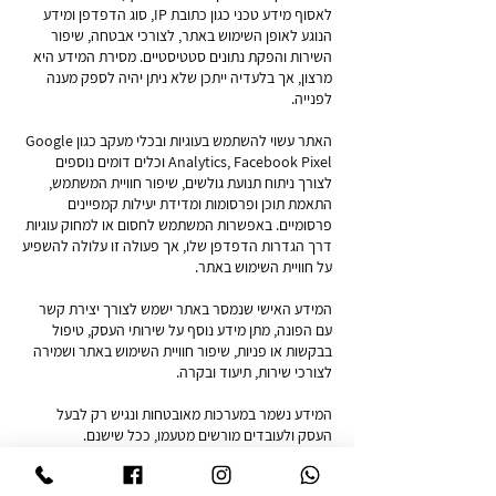
לאסוף מידע טכני כגון כתובת IP, סוג הדפדפן ומידע
הנוגע לאופן השימוש באתר, לצורכי אבטחה, שיפור
השירות והפקת נתונים סטטיסטיים. מסירת המידע היא
מרצון, אך בלעדיה ייתכן שלא ניתן יהיה לספק מענה
לפנייה.
האתר עשוי להשתמש בעוגיות ובכלי מעקב כגון Google
Analytics, Facebook Pixel וכלים דומים נוספים
לצורך ניתוח תנועת גולשים, שיפור חוויית המשתמש,
התאמת תוכן ופרסומות ומדידת יעילות קמפיינים
פרסומיים. באפשרות המשתמש לחסום או למחוק עוגיות
דרך הגדרות הדפדפן שלו, אך פעולה זו עלולה להשפיע
על חוויית השימוש באתר.
המידע האישי שנמסר באתר ישמש לצורך יצירת קשר
עם הפונה, מתן מידע נוסף על שירותי העסק, טיפול
בבקשות או פניות, שיפור חוויית השימוש באתר ושמירה
לצורכי שירות, תיעוד ובקרה.
המידע נשמר במערכות מאובטחות ונגיש רק לבעל
העסק ולעובדים מורשים מטעמו, ככל שישנם.
המידע הנאסף במסגרת השירות ינוהל בהתאם להוראות
חוק הגנת הפרטיות, התשמ"א–1981 (כולל תיקון 13),