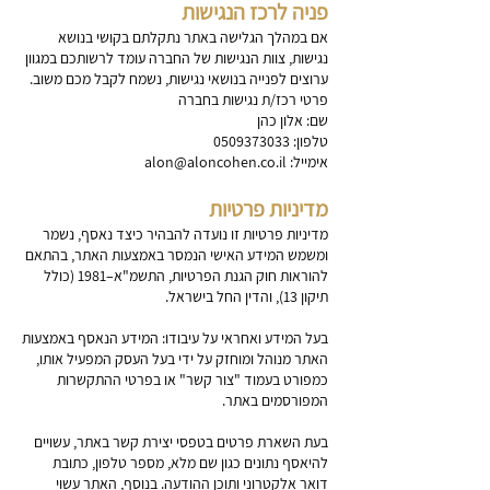
פניה לרכז הנגישות
אם במהלך הגלישה באתר נתקלתם בקושי בנושא
נגישות, צוות הנגישות של החברה עומד לרשותכם במגוון
ערוצים לפנייה בנושאי נגישות, נשמח לקבל מכם משוב.
פרטי רכז/ת נגישות בחברה
שם: אלון כהן
טלפון:
0509373033
אימייל:
alon@aloncohen.co.il
מדיניות פרטיות
מדיניות פרטיות זו נועדה להבהיר כיצד נאסף, נשמר
ומשמש המידע האישי הנמסר באמצעות האתר, בהתאם
להוראות חוק הגנת הפרטיות, התשמ"א–1981 (כולל
תיקון 13), והדין החל בישראל.
בעל המידע ואחראי על עיבודו: המידע הנאסף באמצעות
האתר מנוהל ומוחזק על ידי בעל העסק המפעיל אותו,
כמפורט בעמוד "צור קשר" או בפרטי ההתקשרות
המפורסמים באתר.
בעת השארת פרטים בטפסי יצירת קשר באתר, עשויים
להיאסף נתונים כגון שם מלא, מספר טלפון, כתובת
דואר אלקטרוני ותוכן ההודעה. בנוסף, האתר עשוי