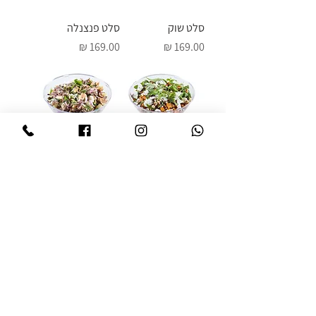
סלט שוק
סלט פנצנלה
מחיר
מחיר
סלט בטטה
סלט ניסואז
מחיר
מחיר
טעינת מוצרים נוספים
טלפון
036319316
contact@aloncohen.co.il